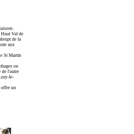
aixent-
u Haut Val de
abrupt de la
juste aux
de St Martin
ombages on
 de l'autre
Azay-le-
 offre un